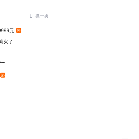

换一换
999元
热
就火了
广”
热