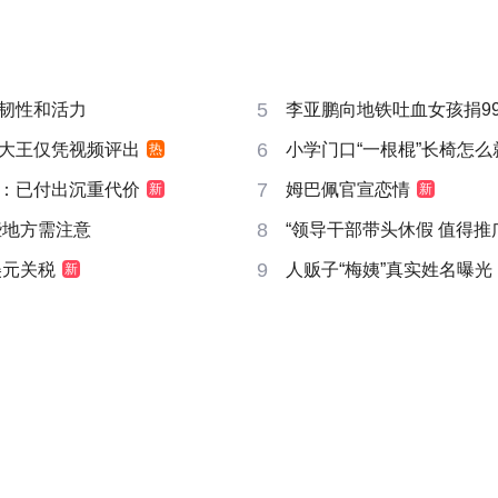
5
韧性和活力
李亚鹏向地铁吐血女孩捐99
6
大王仅凭视频评出
小学门口“一根棍”长椅怎么
热
7
：已付出沉重代价
姆巴佩官宣恋情
新
新
8
些地方需注意
“领导干部带头休假 值得推
9
美元关税
人贩子“梅姨”真实姓名曝光
新