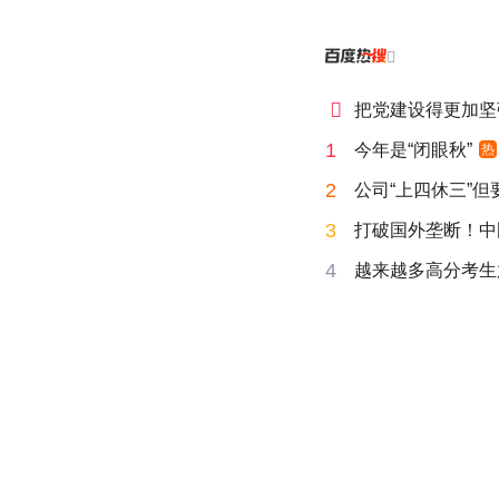


把党建设得更加坚
1
今年是“闭眼秋”
热
2
公司“上四休三”但
3
打破国外垄断！中
4
越来越多高分考生