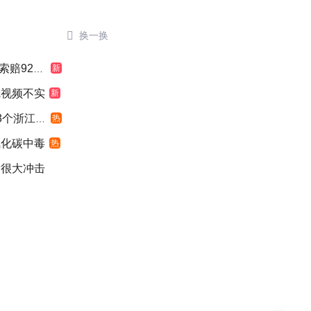

换一换
924元
新
冠视频不实
新
浙江面积
热
氧化碳中毒
热
发很大冲击