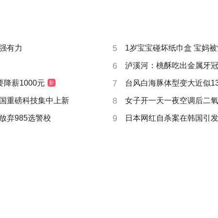
5
强有力
1岁宝宝碰坏纸巾盒 宝妈被索赔
6
泸溪河：桃酥吃出金属牙
7
要降薪1000元
台风白海豚体型变大近似13个
新
8
国重磅科技集中上新
女子开一天一夜空调后二
9
放弃985选警校
日本网红自杀案在韩国引